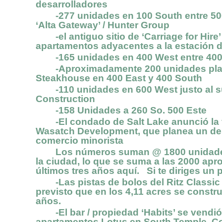
desarrolladores
-277 unidades en 100 South entre 500 
‘Alta Gateway’ / Hunter Group
-el antiguo sitio de ‘Carriage for Hire
apartamentos adyacentes a la estación de 
-165 unidades en 400 West entre 400 
-Aproximadamente 200 unidades planifi
Steakhouse en 400 East y 400 South
-110 unidades en 600 West justo al sur
Construction
-158 Unidades a 260 So. 500 Este
-El condado de Salt Lake anunció la ve
Wasatch Development, que planea un desa
comercio minorista
Los números suman @ 1800 unidades e
la ciudad, lo que se suma a las 2000 a
últimos tres años aquí. Si te diriges un
-Las pistas de bolos del Ritz Classic 
previsto que en los 4,11 acres se constr
años.
-El bar / propiedad ‘Habits’ se vendió
apartamentos Lotus en South Temple. Com